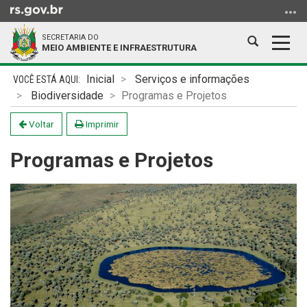
Ir
para
SECRETARIA DO
o
Abrir
Alter
MEIO AMBIENTE E INFRAESTRUTURA
conteúdo
a
a
Ir
Início
busca
nave
Inicial
Serviços e informações
para
do
Biodiversidade
Programas e Projetos
o
conteúdo
menu
Voltar
Imprimir
Ir
Programas e Projetos
para
a
busca