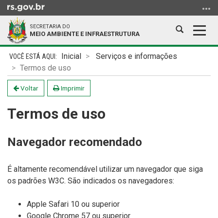
Ir
para
SECRETARIA DO
o
Abrir
Alter
MEIO AMBIENTE E INFRAESTRUTURA
conteúdo
a
a
Ir
Início
busca
nave
Inicial
Serviços e informações
para
do
Termos de uso
o
conteúdo
menu
Voltar
Imprimir
Ir
Termos de uso
para
a
busca
Navegador recomendado
É altamente recomendável utilizar um navegador que siga
os padrões W3C. São indicados os navegadores:
Apple Safari 10 ou superior
Google Chrome 57 ou superior