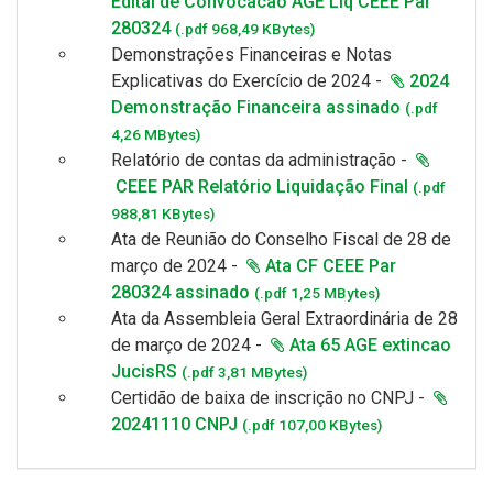
Edital de Convocacao AGE Liq CEEE Par
280324
(.pdf 968,49 KBytes)
Demonstrações Financeiras e
Notas
Explicativas
do Exercício de 2024 -
2024
Demonstração Financeira assinado
(.pdf
4,26 MBytes)
Relatório de contas da administração -
CEEE PAR Relatório Liquidação Final
(.pdf
988,81 KBytes)
Ata
de Reunião do Conselho Fiscal de
28 de
março de 2024
-
Ata CF CEEE Par
280324 assinado
(.pdf 1,25 MBytes)
Ata
da Assembleia Geral
Extraordinária de
28
de março de 2024
-
Ata 65 AGE extincao
JucisRS
(.pdf 3,81 MBytes)
Certidão de baixa de inscrição no CNPJ -
20241110 CNPJ
(.pdf 107,00 KBytes)