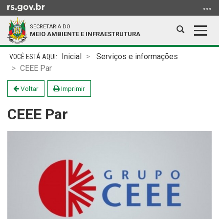
Ir
para
SECRETARIA DO
o
Abrir
Alter
MEIO AMBIENTE E INFRAESTRUTURA
conteúdo
a
a
Ir
Início
busca
nave
Inicial
Serviços e informações
para
do
CEEE Par
o
conteúdo
menu
Voltar
Imprimir
Ir
CEEE Par
para
a
busca