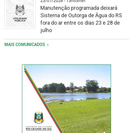
23/07/2026 - 13h55min
registrada
Manutenção programada deixará
na
Sistema de Outorga de Água do RS
última
fora do ar entre os dias 23 e 28 de
semana
julho
-
MAIS COMUNICADOS