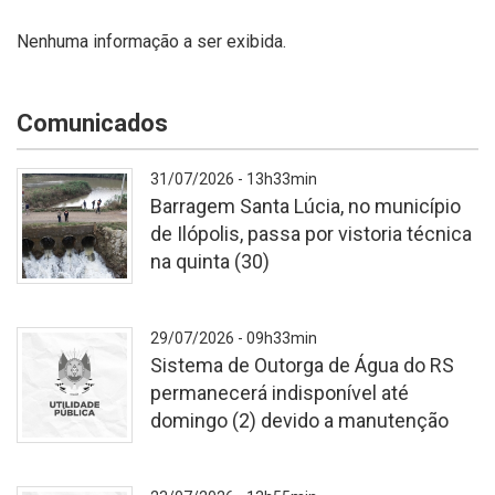
Nenhuma informação a ser exibida.
Comunicados
31/07/2026 - 13h33min
Barragem Santa Lúcia, no município
de Ilópolis, passa por vistoria técnica
na quinta (30)
Vistoria
29/07/2026 - 09h33min
foi
Sistema de Outorga de Água do RS
motivada
permanecerá indisponível até
pela
domingo (2) devido a manutenção
sequência
de
chuvas
-