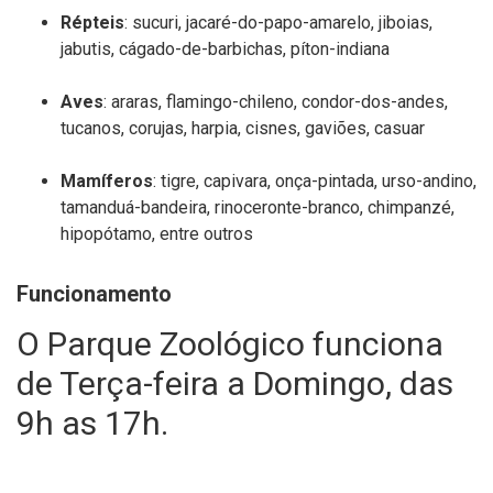
Répteis
:
sucuri,
jacaré-
do-
papo-
amarelo,
jiboias,
jabutis,
cágado-
de-
barbichas,
píton-
indiana
Aves
:
araras,
flamingo-
chileno,
condor-
dos-
andes,
tucanos,
corujas, harpia,
cisnes,
gaviões,
casuar
Mamíferos
:
tigre,
capivara,
onça-
pintada,
urso-
andino,
tamanduá-
bandeira,
rinoceronte-
branco,
chimpanzé
,
hipopótamo,
entre
outros
Funcionamento
O Parque Zoológico funciona
de Terça-feira a Domingo, das
9h as 17h.