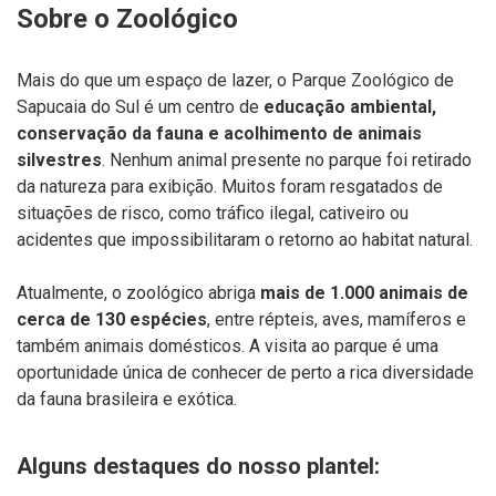
Sobre
o
Zoológico
Mais
do
que
um
espaço
de
lazer,
o
Parque
Zoológico
de
Sapucaia
do
Sul
é
um
centro
de
educação
ambiental,
conservação
da
fauna
e
acolhimento
de
animais
silvestres
.
Nenhum
animal
presente
no
parque
foi
retirado
da
natureza
para
exibição.
Muitos
foram
resgatados
de
situações
de
risco,
como
tráfico
ilegal,
cativeiro
ou
acidentes
que
impossibilitaram
o
retorno
ao
habitat
natural.
Atualmente,
o
zoológico
abriga
mais
de
1.000
animais
de
cerca
de
130
espécies
,
entre
répteis,
aves,
mamíferos
e
também
animais
domésticos.
A
visita
ao
parque
é
uma
oportunidade
única
de
conhecer
de
perto
a
rica
diversidade
da
fauna
brasileira
e
exótica.
Alguns
destaques
do
nosso
plantel: