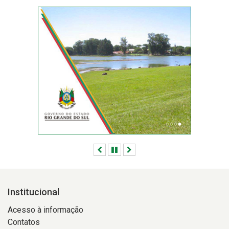
sequência
de
chuvas
registrada
na
última
semana
Anterior
Pausar
Próximo
Institucional
Acesso à informação
Contatos