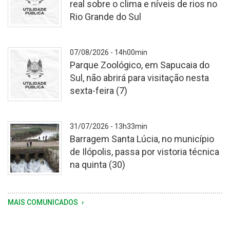
real sobre o clima e níveis de rios no
Rio Grande do Sul
-
07/08/2026 - 14h00min
Parque Zoológico, em Sapucaia do
Sul, não abrirá para visitação nesta
sexta-feira (7)
-
31/07/2026 - 13h33min
Barragem Santa Lúcia, no município
de Ilópolis, passa por vistoria técnica
na quinta (30)
Vistoria
MAIS COMUNICADOS
foi
motivada
pela