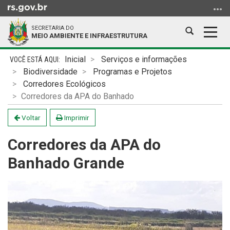
Ir
para
SECRETARIA DO
o
Abrir
Alter
MEIO AMBIENTE E INFRAESTRUTURA
conteúdo
a
a
Ir
Início
busca
nave
Inicial
Serviços e informações
para
do
Biodiversidade
Programas e Projetos
o
conteúdo
Corredores Ecológicos
menu
Corredores da APA do Banhado
Ir
para
Voltar
Imprimir
a
Corredores da APA do
busca
Banhado Grande