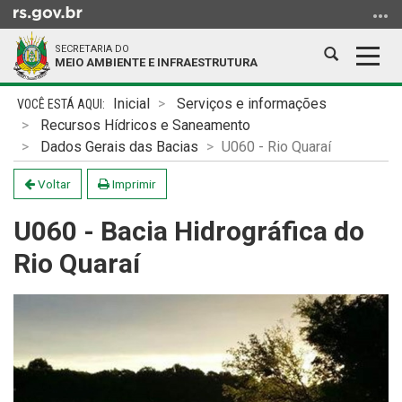
Ir
para
SECRETARIA DO
o
Abrir
Alter
MEIO AMBIENTE E INFRAESTRUTURA
conteúdo
a
a
Ir
Início
busca
nave
Inicial
Serviços e informações
para
do
Recursos Hídricos e Saneamento
o
conteúdo
Dados Gerais das Bacias
U060 - Rio Quaraí
menu
Ir
Voltar
Imprimir
para
U060 - Bacia Hidrográfica do
a
busca
Rio Quaraí