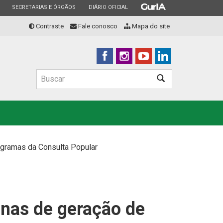
ESTADO
ESTADO
ESTADO
SECRETARIAS E ÓRGÃOS
DIÁRIO OFICIAL
Contraste
Fale conosco
Mapa do site
Buscar
Buscar
gramas da Consulta Popular
inas de geração de