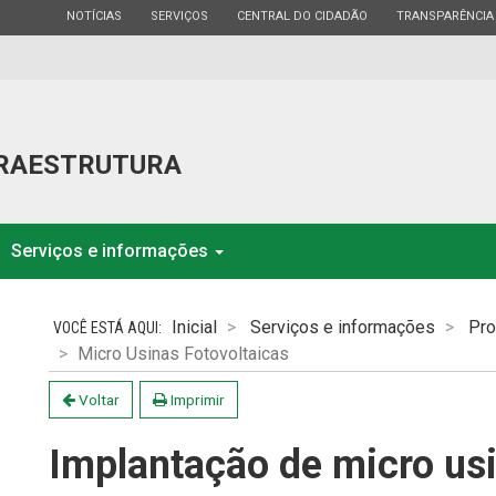
ESTADO
ESTADO
ESTADO
ESTADO
NOTÍCIAS
SERVIÇOS
CENTRAL DO CIDADÃO
TRANSPARÊNCIA
FRAESTRUTURA
Serviços e informações
Inicial
Serviços e informações
Pro
Micro Usinas Fotovoltaicas
Voltar
Imprimir
Implantação de micro us