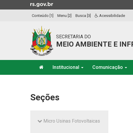
Ir
para
Conteúdo [1]
Menu [2]
Busca [3]
Acessibilidade
o
conteúdo
Ir
SECRETARIA DO
para
MEIO AMBIENTE E IN
o
menu
Ir
Início
para
Institucional
Comunicação
do
a
menu
Início
busca
do
conteúdo
Seções
Micro Usinas Fotovoltaicas