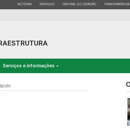
ESTADO
ESTADO
ESTADO
ESTADO
NOTÍCIAS
SERVIÇOS
CENTRAL DO CIDADÃO
TRANSPARÊNCIA
FRAESTRUTURA
Serviços e informações
C
ápido