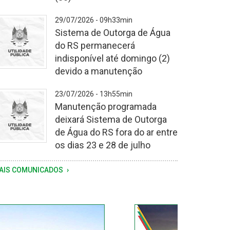
storia
29/07/2026 - 09h33min
i
Sistema de Outorga de Água
otivada
do RS permanecerá
la
indisponível até domingo (2)
equência
devido a manutenção
e
huvas
23/07/2026 - 13h55min
gistrada
Manutenção programada
a
deixará Sistema de Outorga
tima
de Água do RS fora do ar entre
emana
os dias 23 e 28 de julho
AIS COMUNICADOS