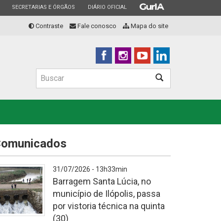
ESTADO
ESTADO
ESTADO
SECRETARIAS E ÓRGÃOS
DIÁRIO OFICIAL
Contraste
Fale conosco
Mapa do site
Buscar
Buscar
omunicados
31/07/2026 - 13h33min
Barragem Santa Lúcia, no
município de Ilópolis, passa
por vistoria técnica na quinta
(30)