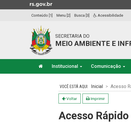
Ir
para
Conteúdo [1]
Menu [2]
Busca [3]
Acessibilidade
o
conteúdo
Ir
SECRETARIA DO
para
MEIO AMBIENTE E IN
o
menu
Ir
Início
para
Institucional
Comunicação
do
a
menu
Início
busca
do
Inicial
Acesso R
conteúdo
Voltar
Imprimir
Acesso Rápido