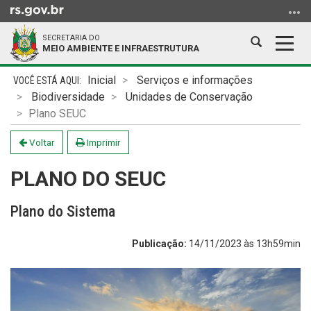
Ir
para
SECRETARIA DO
o
Abrir
Alter
MEIO AMBIENTE E INFRAESTRUTURA
conteúdo
a
a
Ir
Início
busca
nave
Inicial
Serviços e informações
para
do
Biodiversidade
Unidades de Conservação
o
conteúdo
Plano SEUC
menu
Ir
Voltar
Imprimir
para
PLANO DO SEUC
a
busca
Plano do Sistema
Publicação:
14/11/2023 às 13h59min