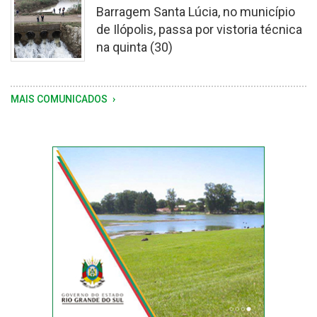
Barragem Santa Lúcia, no município
de Ilópolis, passa por vistoria técnica
na quinta (30)
Vistoria
MAIS COMUNICADOS
foi
motivada
pela
sequência
de
chuvas
registrada
na
última
semana