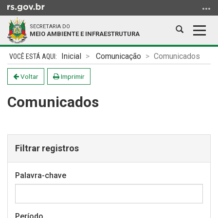
Ir
para
SECRETARIA DO
o
Abrir
Alter
MEIO AMBIENTE E INFRAESTRUTURA
conteúdo
a
a
Ir
Início
busca
nave
Inicial
Comunicação
Comunicados
para
do
o
conteúdo
Voltar
Imprimir
menu
Comunicados
Ir
para
a
busca
Filtrar registros
Palavra-chave
Período