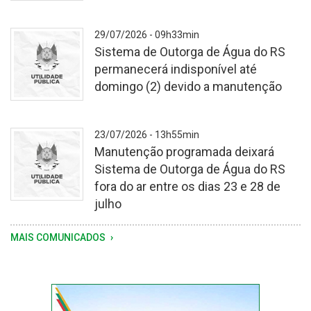
Vistoria
29/07/2026 - 09h33min
foi
Sistema de Outorga de Água do RS
motivada
permanecerá indisponível até
pela
domingo (2) devido a manutenção
sequência
de
chuvas
-
23/07/2026 - 13h55min
registrada
Manutenção programada deixará
na
Sistema de Outorga de Água do RS
última
fora do ar entre os dias 23 e 28 de
semana
julho
-
MAIS COMUNICADOS