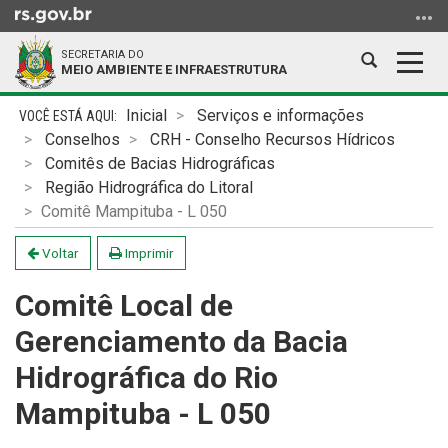
Ir
para
SECRETARIA DO
o
Abrir
Alter
MEIO AMBIENTE E INFRAESTRUTURA
conteúdo
a
a
Ir
Início
busca
nave
Inicial
Serviços e informações
para
do
Conselhos
CRH - Conselho Recursos Hídricos
o
conteúdo
Comitês de Bacias Hidrográficas
menu
Região Hidrográfica do Litoral
Ir
Comitê Mampituba - L 050
para
a
Voltar
Imprimir
busca
Comitê Local de
Gerenciamento da Bacia
Hidrográfica do Rio
Mampituba - L 050